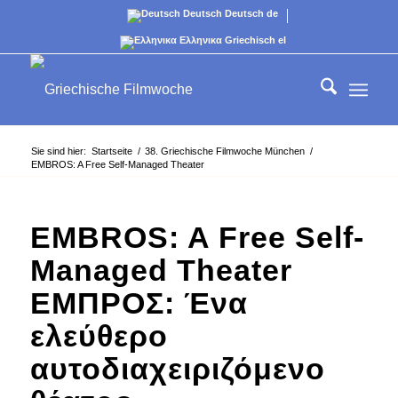
Deutsch
Deutsch
de
Ελληνικα
Griechisch
el
Sie sind hier:
Startseite
/
38. Griechische Filmwoche München
/
EMBROS: A Free Self-Managed Theater
EMBROS: A Free Self-
Managed Theater
ΕΜΠΡΟΣ: Ένα
ελεύθερο
αυτοδιαχειριζόμενο