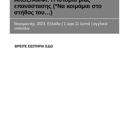
επανάστασης (*Να κοιμάμαι στο
στήθος του…)
Ντοκιμαντέρ, 2023, Ελλάδα | 1 ώρα 11 λεπτά | αγγλικοί
υπότιτλοι
ΒΡΕΊΤΕ ΕΙΣΙΤΉΡΙΑ ΕΔΩ