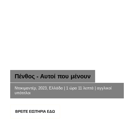
Πένθος - Αυτοί που μένουν
Ντοκιμαντέρ, 2023, Ελλάδα | 1 ώρα 11 λεπτά | αγγλικοί
υπότιτλοι
ΒΡΕΊΤΕ ΕΙΣΙΤΉΡΙΑ ΕΔΏ