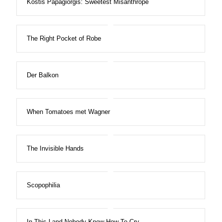
Kostis Papagiorgis: Sweetest Misanthrope
The Right Pocket of Robe
Der Balkon
When Tomatoes met Wagner
The Invisible Hands
Scopophilia
In This Land Nobody Knew How To Cry