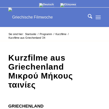
Sie sind hier:
Startseite
/
Programm
/
Kurzfilme
/
Kurzfilme aus Griechenland ’24
Kurzfilme aus
Griechenland
Μικρού Μήκους
ταινίες
GRIECHENLAND