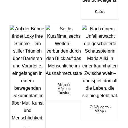
Κρέας
Μικρού
Μήκους
Ταινίες
Ο Νόμος του
Μέρφυ