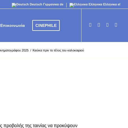
Deutsch
Γερμανικα
de
Ελληνικα
Ελληνικα
el
Επικοινωνία
CINEPHILE
ινηματογράφου 2025
/
Κιούκα πριν το τέλος του καλοκαιριού
ης προβολής της ταινίας να προκύψουν