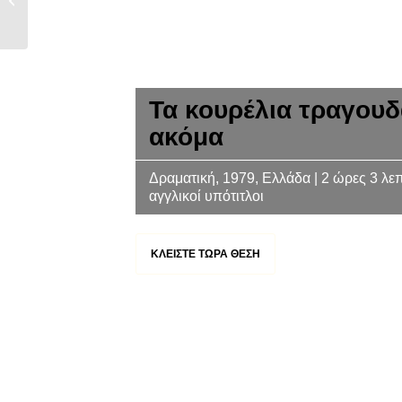
ΑΚΟΕ/ΑΜΦΙ: Η Ιστορία
Μιας Επανάστασης
(*Να...
Τα κουρέλια τραγουδ
ακόμα
Δραματική, 1979, Ελλάδα | 2 ώρες 3 λεπ
αγγλικοί υπότιτλοι
ΚΛΕΙΣΤΕ ΤΩΡΑ ΘΕΣΗ