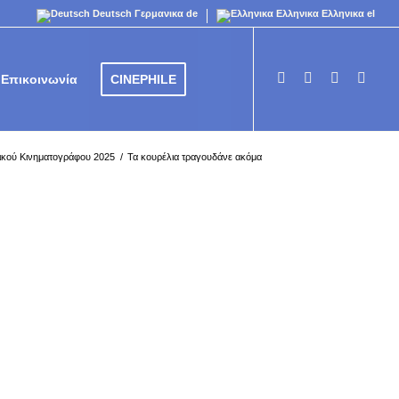
Deutsch
Γερμανικα
de
Ελληνικα
Ελληνικα
el
Επικοινωνία
CINEPHILE
ικού Κινηματογράφου 2025
/
Τα κουρέλια τραγουδάνε ακόμα