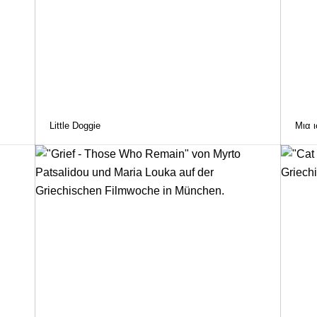
Little Doggie
Μια ι