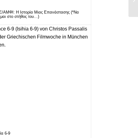
/ΑΜΦΙ: Η Ιστορία Μιας Επανάστασης (*Να
άμαι στο στήθος του…)
ία 6-9