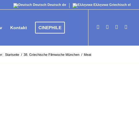
Deutsch
Deutsch
de
Ελληνικα
Griechisch
el
v
Kontakt
CINEPHILE
er:
Startseite
/
38. Griechische Filmwoche München
/
Meat