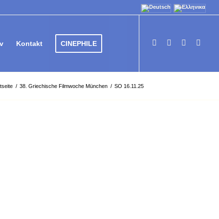
v
Kontakt
CINEPHILE
tseite
/
38. Griechische Filmwoche München
/
SO 16.11.25