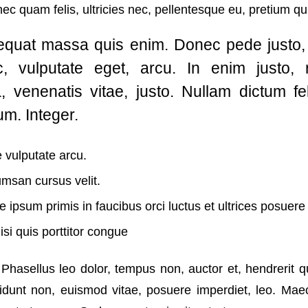
ec quam felis, ultricies nec, pellentesque eu, pretium qu
quat massa quis enim. Donec pede justo, fr
c, vulputate eget, arcu. In enim justo, 
a, venenatis vitae, justo. Nullam dictum f
um. Integer.
vulputate arcu.
msan cursus velit.
 ipsum primis in faucibus orci luctus et ultrices posuere
si quis porttitor congue
hasellus leo dolor, tempus non, auctor et, hendrerit qui
ncidunt non, euismod vitae, posuere imperdiet, leo. M