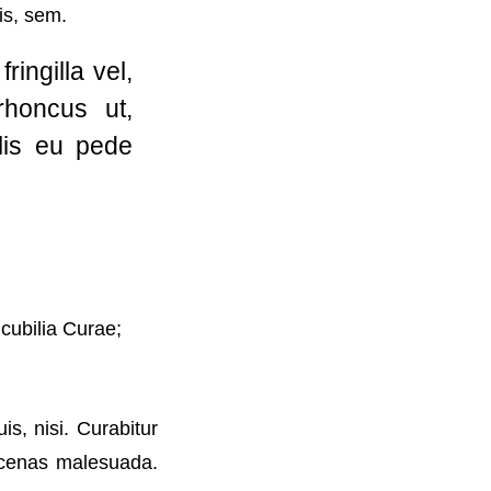
is, sem.
ingilla vel,
rhoncus ut,
elis eu pede
 cubilia Curae;
s, nisi. Curabitur
aecenas malesuada.