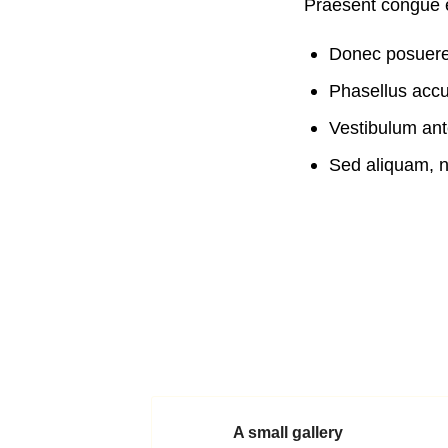
Praesent congue er
Donec posuere 
Phasellus accu
Vestibulum ante
Sed aliquam, ni
A small gallery