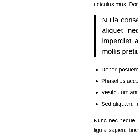
ridiculus mus. Don
Nulla conse
aliquet ne
imperdiet 
mollis preti
Donec posuere 
Phasellus accu
Vestibulum ante
Sed aliquam, ni
Nunc nec neque. P
ligula sapien, ti