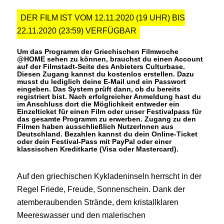
DER FILM IST VOM 12.11.2020 (19 UHR) BIS
22.11.2020 (23:59) VERFÜGBAR
Um das Programm der Griechischen Filmwoche
@HOME sehen zu können, brauchst du einen Account
auf der Filmstadt-Seite des Anbieters Culturbase.
Diesen Zugang kannst du kostenlos erstellen. Dazu
musst du lediglich deine E-Mail und ein Passwort
eingeben. Das System prüft dann, ob du bereits
registriert bist. Nach erfolgreicher Anmeldung hast du
im Anschluss dort die Möglichkeit entweder ein
Einzelticket für einen Film oder unser Festivalpass für
das gesamte Programm zu erwerben. Zugang zu den
Filmen haben ausschließlich NutzerInnen aus
Deutschland. Bezahlen kannst du dein Online-Ticket
oder dein Festival-Pass mit PayPal oder einer
klassischen Kreditkarte (Visa oder Mastercard).
Auf den griechischen Kykladeninseln herrscht in der
Regel Friede, Freude, Sonnenschein. Dank der
atemberaubenden Strände, dem kristallklaren
Meereswasser und den malerischen