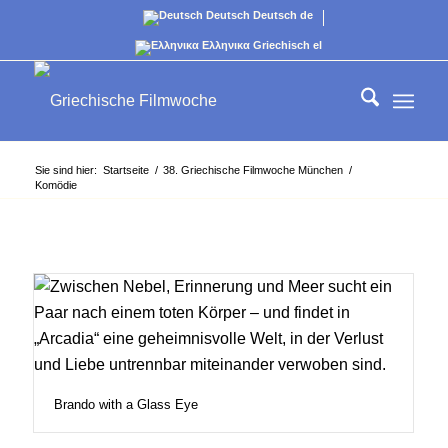
Deutsch
Deutsch
de
Ελληνικα
Griechisch
el
Sie sind hier:
Startseite
/
38. Griechische Filmwoche München
/
Komödie
Brando with a Glass Eye