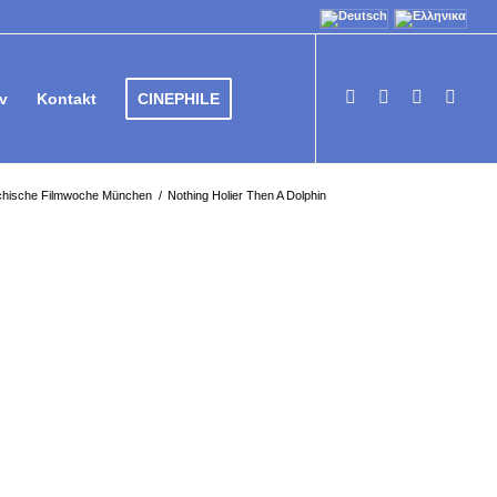
v
Kontakt
CINEPHILE
echische Filmwoche München
/
Nothing Holier Then A Dolphin